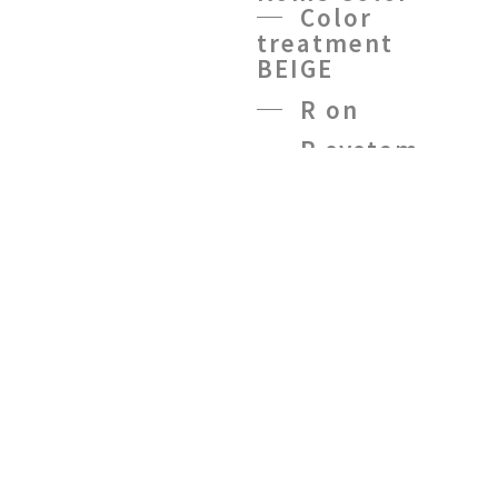
Color
treatment
BEIGE
R on
R system
treatment
R
treatment oil
NMN7500
kaname
DOG
LOVERS
Salon
Protein