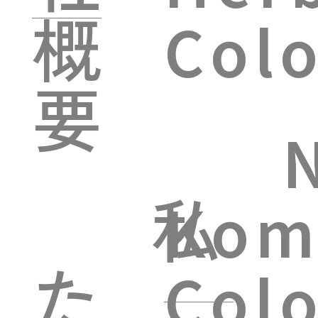
概
Colo
要
私
Kom
た
Col