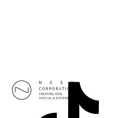
えます。
酸桿菌発酵液、
湯溶きノンジアミ
11種類の天然由
ンカラー。普通に
来オイルを使用し
染まり、ノンジア
たナチュラルなオ
ミンのわりに色持
イルです。
ちします！