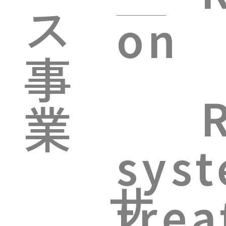
ス
on
事
業
sys
サ
tre