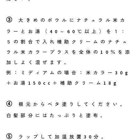
③
大きめのボウルにナチュラル米カ
ラーとお湯（40～60℃以上）を１：
５の割合で入れ補助クリームのナチュ
ラル米カラープラスを全体の10％を添
加しよく混ぜます。
例：ミディアムの場合：米カラー30g
＋お湯150cc＋補助クリーム18g
④
根元からベタ塗りしてください。
白髪部分にはたっぷりと塗布。
⑤
ラップして加温放置30分。