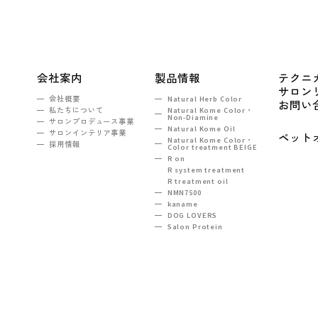
会社案内
製品情報
テクニ
サロン
会社概要
Natural Herb Color
お問い
私たちについて
Natural Kome Color・
Non-Diamine
サロンプロデュース事業
Natural Kome Oil
サロンインテリア事業
ペット
Natural Kome Color・
採用情報
Color treatment BEIGE
R on
R system treatment
R treatment oil
NMN7500
kaname
DOG LOVERS
Salon Protein
TEL：03-5990-6860
ンヒルズ西新宿2F
e-mail :
tokyo@na-sh.com