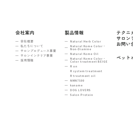
会社案内
製品情報
テクニ
サロン
会社概要
Natural Herb Color
お問い
私たちについて
Natural Kome Color・
Non-Diamine
サロンプロデュース事業
Natural Kome Oil
サロンインテリア事業
ペット
Natural Kome Color・
採用情報
Color treatment BEIGE
R on
R system treatment
R treatment oil
NMN7500
kaname
DOG LOVERS
Salon Protein
TEL：03-5990-6860
ンヒルズ西新宿2F
e-mail :
tokyo@na-sh.com