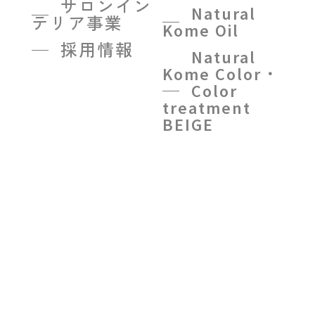
サロンイン
Natural
テリア事業
Kome Oil
採用情報
Natural
Kome Color・
Color
treatment
BEIGE
R on
R system
treatment
R
treatment oil
NMN7500
kaname