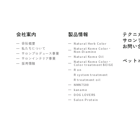
会社案内
製品情報
テクニ
サロン
会社概要
Natural Herb Color
お問い
私たちについて
Natural Kome Color・
Non-Diamine
サロンプロデュース事業
Natural Kome Oil
サロンインテリア事業
ペット
Natural Kome Color・
採用情報
Color treatment BEIGE
R on
R system treatment
R treatment oil
NMN7500
kaname
DOG LOVERS
Salon Protein
TEL：03-5990-6860
ンヒルズ西新宿2F
e-mail :
tokyo@na-sh.com