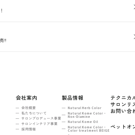
！
売‼
会社案内
製品情報
テクニカ
サロンリ
会社概要
Natural Herb Color
お問い合
私たちについて
Natural Kome Color・
Non-Diamine
サロンプロデュース事業
Natural Kome Oil
サロンインテリア事業
ペットオ
Natural Kome Color・
採用情報
Color treatment BEIGE