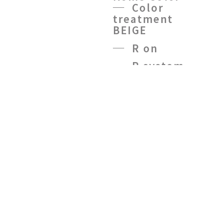
Color
treatment
BEIGE
R on
R system
treatment
R
treatment oil
NMN7500
kaname
DOG
LOVERS
Salon
Protein