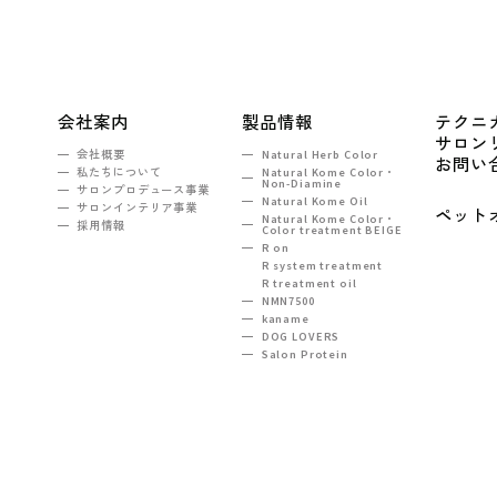
会社案内
製品情報
テクニ
サロン
会社概要
Natural Herb Color
お問い
私たちについて
Natural Kome Color・
Non-Diamine
サロンプロデュース事業
Natural Kome Oil
サロンインテリア事業
ペット
Natural Kome Color・
採用情報
Color treatment BEIGE
R on
R system treatment
R treatment oil
NMN7500
kaname
DOG LOVERS
Salon Protein
TEL：03-5990-6860
ンヒルズ西新宿2F
e-mail :
tokyo@na-sh.com