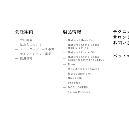
会社案内
製品情報
テクニ
サロン
会社概要
Natural Herb Color
お問い
私たちについて
Natural Kome Color・
Non-Diamine
サロンプロデュース事業
Natural Kome Oil
サロンインテリア事業
ペット
Natural Kome Color・
採用情報
Color treatment BEIGE
R on
R system treatment
R treatment oil
NMN7500
kaname
DOG LOVERS
Salon Protein
TEL：03-5990-6860
ンヒルズ西新宿2F
e-mail :
tokyo@na-sh.com