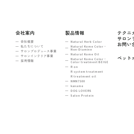
会社案内
製品情報
テクニ
サロン
会社概要
Natural Herb Color
お問い
私たちについて
Natural Kome Color・
Non-Diamine
サロンプロデュース事業
Natural Kome Oil
サロンインテリア事業
ペット
Natural Kome Color・
採用情報
Color treatment BEIGE
R on
R system treatment
R treatment oil
NMN7500
kaname
DOG LOVERS
Salon Protein
TEL：03-5990-6860
ンヒルズ西新宿2F
e-mail :
tokyo@na-sh.com