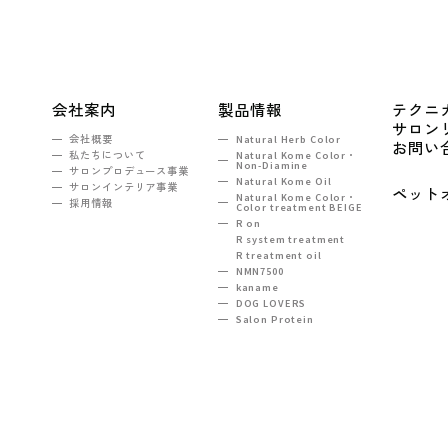
会社案内
製品情報
テクニ
サロン
会社概要
Natural Herb Color
お問い
私たちについて
Natural Kome Color・
Non-Diamine
サロンプロデュース事業
Natural Kome Oil
サロンインテリア事業
ペット
Natural Kome Color・
採用情報
Color treatment BEIGE
R on
R system treatment
R treatment oil
NMN7500
kaname
DOG LOVERS
Salon Protein
TEL：03-5990-6860
ンヒルズ西新宿2F
e-mail :
tokyo@na-sh.com